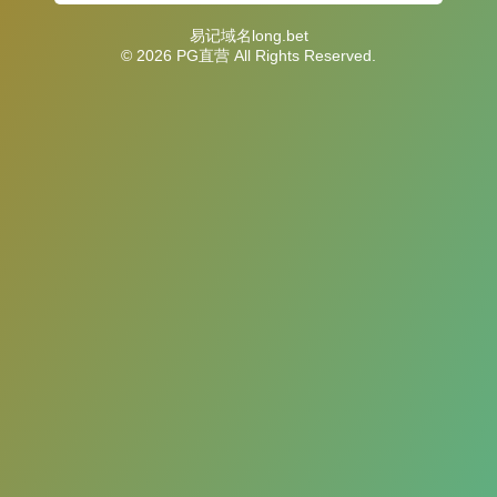
易记域名long.bet
© 2026 PG直营 All Rights Reserved.